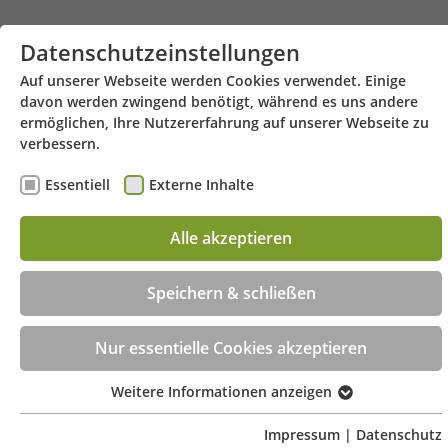
Zum Hauptinhalt springen
Datenschutzeinstellungen
Auf unserer Webseite werden Cookies verwendet. Einige
davon werden zwingend benötigt, während es uns andere
ermöglichen, Ihre Nutzererfahrung auf unserer Webseite zu
verbessern.
Essentiell
Externe Inhalte
Alle akzeptieren
Hauptstraße 31 - 88630 Pfullendorf
Menü
Speichern & schließen
Beratungstermin jetzt online buchen!
Nur essentielle Cookies akzeptieren
Weitere Informationen anzeigen
Essentiell
Essentielle Cookies werden für grundlegende Funktionen
Impressum
|
Datenschutz