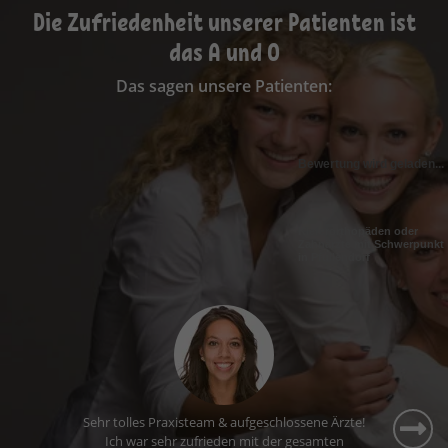
Die Zufriedenheit unserer Patienten ist
das A und O
Das sagen unsere Patienten:
Bewertung wird geladen...
Kieferorthopäden oder
Zahnärzte mit Schwerpunkt
in Pfullendorf
Ich fühle mich hier sehr gut aufgehoben. Die
Wartezeiten sind kurz, das Personal ist nett und
ich komme gerne zu meinem Termin.