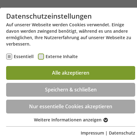
Zum Hauptinhalt springen
Datenschutzeinstellungen
Auf unserer Webseite werden Cookies verwendet. Einige
davon werden zwingend benötigt, während es uns andere
ermöglichen, Ihre Nutzererfahrung auf unserer Webseite zu
verbessern.
Essentiell
Externe Inhalte
Alle akzeptieren
Hauptstraße 31 - 88630 Pfullendorf
Menü
Speichern & schließen
Beratungstermin jetzt online buchen!
Nur essentielle Cookies akzeptieren
Weitere Informationen anzeigen
Essentiell
Essentielle Cookies werden für grundlegende Funktionen
Impressum
|
Datenschutz