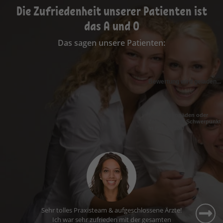
Die Zufriedenheit unserer Patienten ist
das A und O
Das sagen unsere Patienten:
Bewertung wird geladen...
Kieferorthopäden oder
Zahnärzte mit Schwerpunkt
in Pfullendorf
Ich fühle mich hier sehr gut aufgehoben. Die
Wartezeiten sind kurz, das Personal ist nett und
ich komme gerne zu meinem Termin.